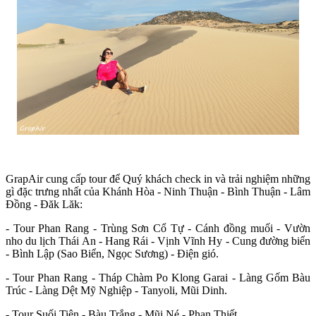
GrapAir cung cấp tour để Quý khách check in và trải nghiệm những
gì đặc trưng nhất của Khánh Hòa - Ninh Thuận - Bình Thuận - Lâm
Đồng - Đăk Lăk:
- Tour Phan Rang - Trùng Sơn Cổ Tự - Cánh đồng muối - Vườn
nho du lịch Thái An - Hang Rái - Vịnh Vĩnh Hy - Cung đường biển
- Bình Lập (Sao Biển, Ngọc Sương) - Điện gió.
- Tour Phan Rang - Tháp Chàm Po Klong Garai - Làng Gốm Bàu
Trúc - Làng Dệt Mỹ Nghiệp - Tanyoli, Mũi Dinh.
- Tour Suối Tiên - Bàu Trắng - Mũi Né - Phan Thiết.