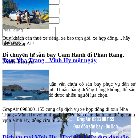
Quý khách cần thuê xe riêng, xe bao trọn gói, xe hợp đồng..., hãy
Gửi ngay
liên hệ GrapAir!
Di chuyển từ sân bay Cam Ranh đi Phan Rang,
Tour Nha Trang - Vĩnh Hy một ngày
Ninh Thuận
Cho đến nay, Ninh Thuận vẫn chưa có sân bay phục vụ dân sự
riêng, vì vậy để đến Ninh Thuận bằng đường hàng không, thì sân
bay Cam Ranh là điểm đỗ được nhiều người lựa chọn.
GrapAir 0983001155 cung cấp dịch vụ xe hợp đồng đi tour Nha
Trang - Vĩnh Hy với những điểm đến hấp dẫn: danh lam thắng cảnh
vịnh Vĩnh Hy, đồng cừu Suối…
Dịch vụ taxi Vĩnh Hy - Taxi Vĩnh Hy đưa đón sân