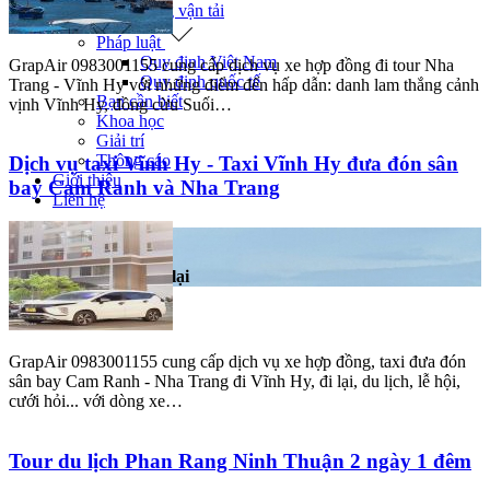
Giao thông vận tải
Pháp luật
Quy định Việt Nam
GrapAir 0983001155 cung cấp dịch vụ xe hợp đồng đi tour Nha
Quy định quốc tế
Trang - Vĩnh Hy với những điểm đến hấp dẫn: danh lam thắng cảnh
Bạn cần biết
vịnh Vĩnh Hy, đồng cừu Suối…
Khoa học
Giải trí
Thông cáo
Dịch vụ taxi Vĩnh Hy - Taxi Vĩnh Hy đưa đón sân
Giới thiệu
bay Cam Ranh và Nha Trang
Liên hệ
Trang chủ
Tin tức
Kinh nghiệm đi lại
Tin tức nổi bật
GrapAir 0983001155 cung cấp dịch vụ xe hợp đồng, taxi đưa đón
sân bay Cam Ranh - Nha Trang đi Vĩnh Hy, đi lại, du lịch, lễ hội,
cưới hỏi... với dòng xe…
Tour du lịch Phan Rang Ninh Thuận 2 ngày 1 đêm