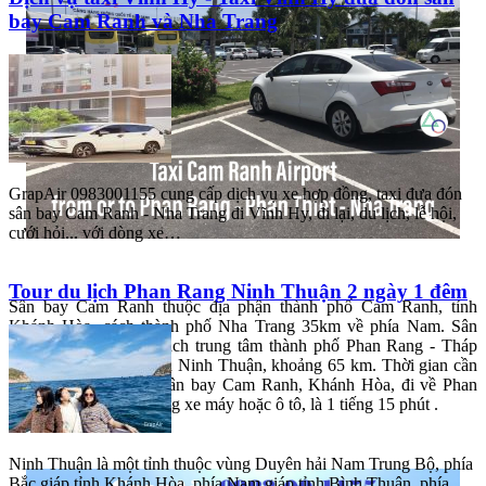
bay Cam Ranh và Nha Trang
GrapAir 0983001155 cung cấp dịch vụ xe hợp đồng, taxi đưa đón
sân bay Cam Ranh - Nha Trang đi Vĩnh Hy, đi lại, du lịch, lễ hội,
cưới hỏi... với dòng xe…
Tour du lịch Phan Rang Ninh Thuận 2 ngày 1 đêm
Sân bay Cam Ranh thuộc địa phận thành phố Cam Ranh, tỉnh
Khánh Hòa, cách thành phố Nha Trang 35km về phía Nam. Sân
bay Cam Ranh nằm cách trung tâm thành phố Phan Rang - Tháp
Chàm, thủ phủ của tỉnh Ninh Thuận, khoảng 65 km. Thời gian cần
thiết để di chuyển từ sân bay Cam Ranh, Khánh Hòa, đi về Phan
Rang, Ninh Thuận, bằng xe máy hoặc ô tô, là 1 tiếng 15 phút .
Ninh Thuận là một tỉnh thuộc vùng Duyên hải Nam Trung Bộ, phía
Bắc giáp tỉnh Khánh Hòa, phía Nam giáp tỉnh Bình Thuận, phía