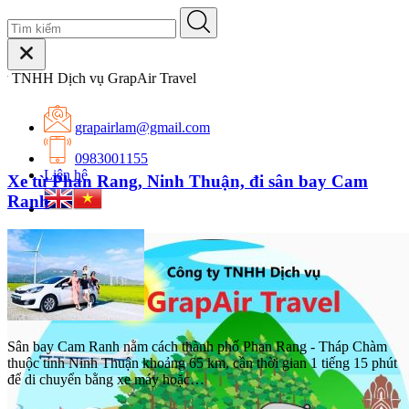
GrapAir Travel
grapairlam@gmail.com
0983001155
Liên hệ
Xe từ Phan Rang, Ninh Thuận, đi sân bay Cam
Ranh
Sân bay Cam Ranh nằm cách thành phố Phan Rang - Tháp Chàm
thuộc tỉnh Ninh Thuận khoảng 65 km, cần thời gian 1 tiếng 15 phút
để di chuyển bằng xe máy hoặc…