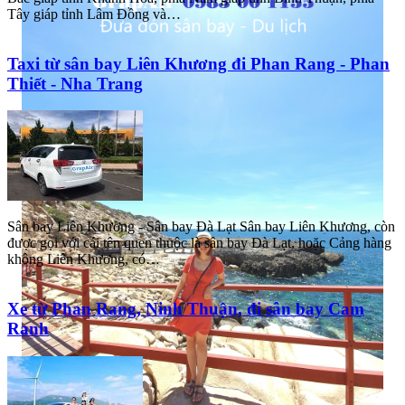
Tây giáp tỉnh Lâm Đồng và…
Taxi từ sân bay Liên Khương đi Phan Rang - Phan
Thiết - Nha Trang
Sân bay Liên Khương - Sân bay Đà Lạt Sân bay Liên Khương, còn
được gọi với cái tên quen thuộc là sân bay Đà Lạt, hoặc Cảng hàng
không Liên Khương, có…
Xe từ Phan Rang, Ninh Thuận, đi sân bay Cam
Ranh