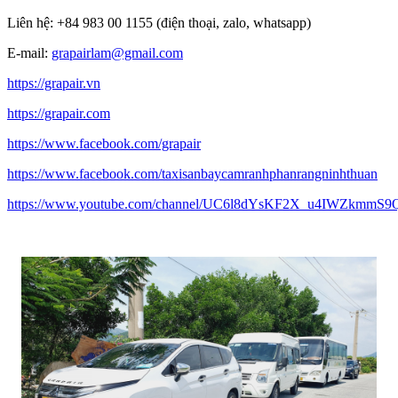
Liên hệ: +84 983 00 1155 (điện thoại, zalo, whatsapp)
E-mail:
grapairlam@gmail.com
https://grapair.vn
https://grapair.com
https://www.facebook.com/grapair
https://www.facebook.com/taxisanbaycamranhphanrangninhthuan
https://www.youtube.com/channel/UC6l8dYsKF2X_u4IWZkmmS9