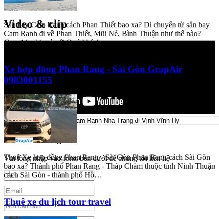
Video & clip
Video & clip
Sân bay Cam Ranh cách Phan Thiết bao xa? Di chuyển từ sân bay
Cam Ranh đi về Phan Thiết, Mũi Né, Bình Thuận như thế nào?
GrapAir chia sẻ với Quý khách…
Xe hợp đồng Phan Rang - Sài Gòn GrapAir
0983001155
Yêu cầu báo giá
Thuê Xe hợp đồng Phan Rang - Sài Gòn Phan Rang cách Sài Gòn
Vui lòng nhập vào form bên dưới để chúng tôi liên hệ
bao xa? Thành phố Phan Rang - Tháp Chàm thuộc tỉnh Ninh Thuận
cách Sài Gòn - thành phố Hồ…
Thuê xe du lịch tour travel