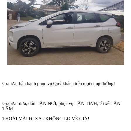
GrapAir hân hạnh phục vụ Quý khách trên mọi cung đường!
GrapAir đưa, đón TẬN NƠI, phục vụ TẬN TÌNH, tài xế TẬN
TÂM
THOẢI MÁI ĐI XA - KHÔNG LO VỀ GIÁ!