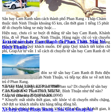
Sân bay Cam Ranh nằm cách thành phố Phan Rang - Tháp Chàm
thuộc tỉnh Ninh Thuận khoảng 65 km, cần thời gian 1 tiếng 15 phút
để di chuyển bằng xe máy hoặc…
Hiện nay, chưa có xe buýt đi thẳng từ sân bay Cam Ranh, Khánh
Hòa, đi về Phan Rang, Ninh Thuận. Hàng ngày chỉ có vài chuyến
Taxi từ sân bay Cam Ranh đi Phan Thiết, Mũi Né,
xe limousine tuyến Phan Rang - Cam Ranh - Nha Trang không
Bình Thuận
chắc trùng giờ Quý khách muốn. Để giúp Quý khách tiết kiệm chi
phí, GrapAir tư vấn 1 số cách di chuyển từ sân bay Cam Ranh đi về
Phan Rang như sau:
☆ Cách 1
: Quý khách đón xe từ sân bay Cam Ranh đi Bưu điện
Mỹ Ca, rồi đi bến xe tỉnh Ninh Thuận, và tiếp tục đón xe về nơi lưu
trú ở Phan Rang.
* TAXI MAI LINH: 0259 3 898989
Sân bay Cam Ranh cách Phan Thiết bao xa? Di chuyển từ sân bay
* TAXI QUỐC TẾ: 0259 3 525252
Cam Ranh đi về Phan Thiết, Mũi Né, Bình Thuận như thế nào?
* Ưu: rẻ (khoảng 250.000đ-300.000đ)
GrapAir chia sẻ với Quý khách…
* Khuyết: mất nhiều thời gian, sức khỏe vì di chuyển nhiều chặng,
chờ đợi xe khách nhiều khi hàng tiếng đồng hồ.
* Kết luận: phù hợp các bạn trẻ, khỏe, kiên nhẫn, nhiều thời gian, ít
Xe hợp đồng Phan Rang - Sài Gòn GrapAir