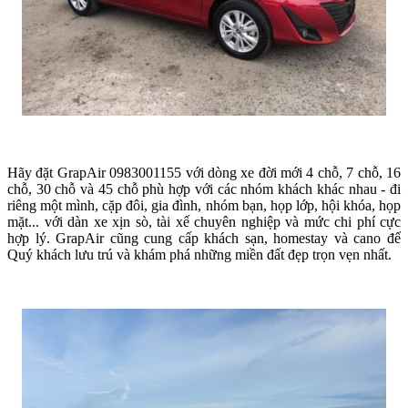
Hãy đặt GrapAir 0983001155 với dòng xe đời mới 4 chỗ, 7 chỗ, 16
chỗ, 30 chỗ và 45 chỗ phù hợp với các nhóm khách khác nhau - đi
riêng một mình, cặp đôi, gia đình, nhóm bạn, họp lớp, hội khóa, họp
mặt... với dàn xe xịn sò, tài xế chuyên nghiệp và mức chi phí cực
hợp lý. GrapAir cũng cung cấp khách sạn, homestay và cano để
Quý khách lưu trú và khám phá những miền đất đẹp trọn vẹn nhất.