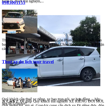
hành lý, thích trải nghiệm,...
0983001155
Thuê Xe hợp đồng Phan Rang - Sài Gòn Phan Rang cách Sài Gòn
bao xa? Thành phố Phan Rang - Tháp Chàm thuộc tỉnh Ninh Thuận
cách Sài Gòn - thành phố Hồ…
Thuê xe du lịch tour travel
Quý khách cần thuê xe riêng, xe bao trọn gói, xe hợp đồng..., hãy
☆ Cách 2
: Để giúp Quý khách trải nghiệm XE RIÊNG ĐỜI MỚI,
liên hệ GrapAir!
chất lượng tốt, giá rẻ, GrapAir cung cấp dịch vụ Đi riêng đưa, đón