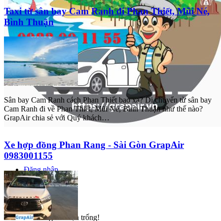
Taxi từ sân bay Cam Ranh đi Phan Thiết, Mũi Né,
Bình Thuận
Sân bay Cam Ranh cách Phan Thiết bao xa? Di chuyển từ sân bay
Cam Ranh đi về Phan Thiết, Mũi Né, Bình Thuận như thế nào?
GrapAir chia sẻ với Quý khách…
Xe hợp đồng Phan Rang - Sài Gòn GrapAir
0983001155
Đăng nhập
Đăng ký
0
Giỏ hàng của bạn trống!