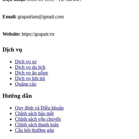
Email:
grapairlam@gmail.com
Website:
https://grapair.vn
Dịch vụ
Dịch vụ xe
Dịch vụ du lịch
Dịch vụ ăn uống
Dịch vụ lưu trú
Quảng cáo
Hướng dẫn
Quy định và Điều khoản
Chính sách bảo mật
Chính sách vận chuyển
Chính sách thanh toán
Câu hỏi thường gặp