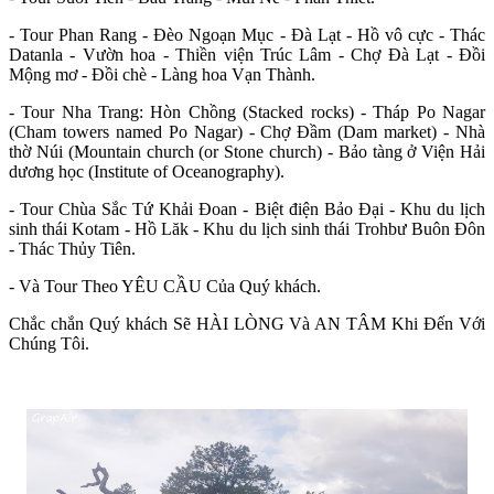
- Tour Phan Rang - Đèo Ngoạn Mục - Đà Lạt - Hồ vô cực - Thác
Datanla - Vườn hoa - Thiền viện Trúc Lâm - Chợ Đà Lạt - Đồi
Mộng mơ - Đồi chè - Làng hoa Vạn Thành.
- Tour Nha Trang: Hòn Chồng (Stacked rocks) - Tháp Po Nagar
(Cham towers named Po Nagar) - Chợ Đầm (Dam market) - Nhà
thờ Núi (Mountain church (or Stone church) - Bảo tàng ở Viện Hải
dương học (Institute of Oceanography).
- Tour Chùa Sắc Tứ Khải Đoan - Biệt điện Bảo Đại - Khu du lịch
sinh thái Kotam - Hồ Lăk - Khu du lịch sinh thái Trohbư Buôn Đôn
- Thác Thủy Tiên.
- Và Tour Theo YÊU CẦU Của Quý khách.
Chắc chắn Quý khách Sẽ HÀI LÒNG Và AN TÂM Khi Đến Với
Chúng Tôi.