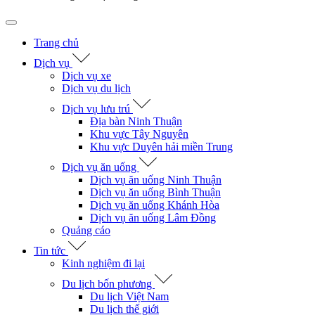
Trang chủ
Dịch vụ
Dịch vụ xe
Dịch vụ du lịch
Dịch vụ lưu trú
Địa bàn Ninh Thuận
Khu vực Tây Nguyên
Khu vực Duyên hải miền Trung
Dịch vụ ăn uống
Dịch vụ ăn uống Ninh Thuận
Dịch vụ ăn uống Bình Thuận
Dịch vụ ăn uống Khánh Hòa
Dịch vụ ăn uống Lâm Đồng
Quảng cáo
Tin tức
Kinh nghiệm đi lại
Du lịch bốn phương
Du lịch Việt Nam
Du lịch thế giới