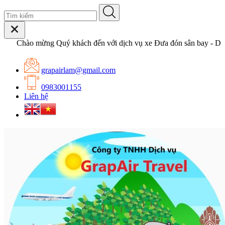
Chào mừng Quý khách đến với dịch vụ xe Đưa đón sân bay - Du l
grapairlam@gmail.com
0983001155
Liên hệ