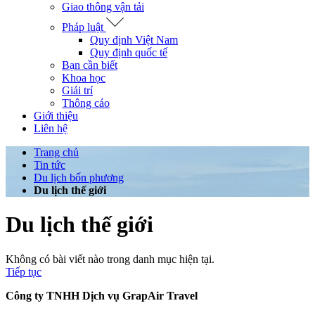
Giao thông vận tải
Pháp luật
Quy định Việt Nam
Quy định quốc tế
Bạn cần biết
Khoa học
Giải trí
Thông cáo
Giới thiệu
Liên hệ
Trang chủ
Tin tức
Du lịch bốn phương
Du lịch thế giới
Du lịch thế giới
Không có bài viết nào trong danh mục hiện tại.
Tiếp tục
Công ty TNHH Dịch vụ GrapAir Travel