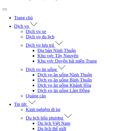
Trang chủ
Dịch vụ
Dịch vụ xe
Dịch vụ du lịch
Dịch vụ lưu trú
Địa bàn Ninh Thuận
Khu vực Tây Nguyên
Khu vực Duyên hải miền Trung
Dịch vụ ăn uống
Dịch vụ ăn uống Ninh Thuận
Dịch vụ ăn uống Bình Thuận
Dịch vụ ăn uống Khánh Hòa
Dịch vụ ăn uống Lâm Đồng
Quảng cáo
Tin tức
Kinh nghiệm đi lại
Du lịch bốn phương
Du lịch Việt Nam
Du lịch thế giới