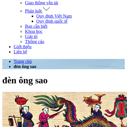
Giao thông vận tải
Pháp luật
Quy định Việt Nam
Quy định quốc tế
Bạn cần biết
Khoa học
Giải trí
Thông cáo
Giới thiệu
Liên hệ
Trang chủ
đèn ông sao
đèn ông sao