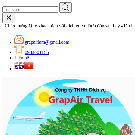
hào mừng Quý khách đến với dịch vụ xe Đưa đón sân bay - Du lịch 
grapairlam@gmail.com
0983001155
Liên hệ