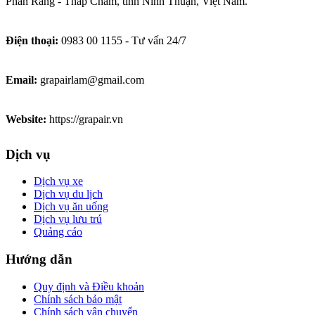
Phan Rang - Tháp Chàm, tỉnh Ninh Thuận, Việt Nam.
Điện thoại:
0983 00 1155 - Tư vấn 24/7
Email:
grapairlam@gmail.com
Website:
https://grapair.vn
Dịch vụ
Dịch vụ xe
Dịch vụ du lịch
Dịch vụ ăn uống
Dịch vụ lưu trú
Quảng cáo
Hướng dẫn
Quy định và Điều khoản
Chính sách bảo mật
Chính sách vận chuyển