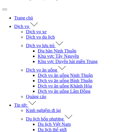
Trang chủ
Dịch vụ
Dịch vụ xe
Dịch vụ du lịch
Dịch vụ lưu trú
Địa bàn Ninh Thuận
Khu vực Tây Nguyên
Khu vực Duyên hải miền Trung
Dịch vụ ăn uống
Dịch vụ ăn uống Ninh Thuận
Dịch vụ ăn uống Bình Thuận
Dịch vụ ăn uống Khánh Hòa
Dịch vụ ăn uống Lâm Đồng
Quảng cáo
Tin tức
Kinh nghiệm đi lại
Du lịch bốn phương
Du lịch Việt Nam
Du lịch thế giới