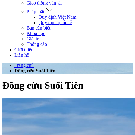
Giao thông vận tải
Pháp luật
Quy định Việt Nam
Quy định quốc tế
Bạn cần biết
Khoa học
Giải trí
Thông cáo
Giới thiệu
Liên hệ
Trang chủ
Đồng cừu Suối Tiên
Đồng cừu Suối Tiên