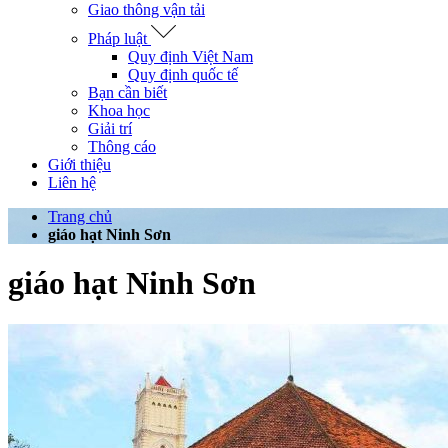
Giao thông vận tải
Pháp luật
Quy định Việt Nam
Quy định quốc tế
Bạn cần biết
Khoa học
Giải trí
Thông cáo
Giới thiệu
Liên hệ
Trang chủ
giáo hạt Ninh Sơn
giáo hạt Ninh Sơn