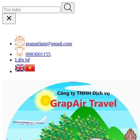
grapairlam@gmail.com
0983001155
Liên hệ