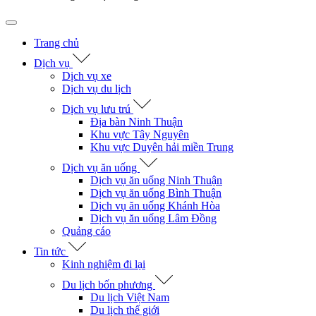
Trang chủ
Dịch vụ
Dịch vụ xe
Dịch vụ du lịch
Dịch vụ lưu trú
Địa bàn Ninh Thuận
Khu vực Tây Nguyên
Khu vực Duyên hải miền Trung
Dịch vụ ăn uống
Dịch vụ ăn uống Ninh Thuận
Dịch vụ ăn uống Bình Thuận
Dịch vụ ăn uống Khánh Hòa
Dịch vụ ăn uống Lâm Đồng
Quảng cáo
Tin tức
Kinh nghiệm đi lại
Du lịch bốn phương
Du lịch Việt Nam
Du lịch thế giới