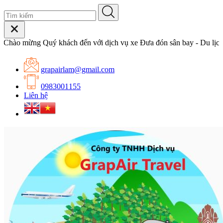
ào mừng Quý khách đến với dịch vụ xe Đưa đón sân bay - Du lịch c
grapairlam@gmail.com
0983001155
Liên hệ