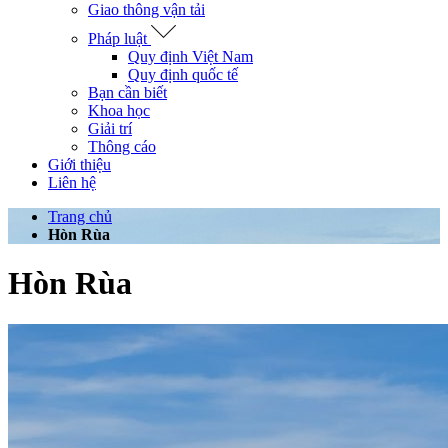
Giao thông vận tải
Pháp luật
Quy định Việt Nam
Quy định quốc tế
Bạn cần biết
Khoa học
Giải trí
Thông cáo
Giới thiệu
Liên hệ
Trang chủ
Hòn Rùa
Hòn Rùa