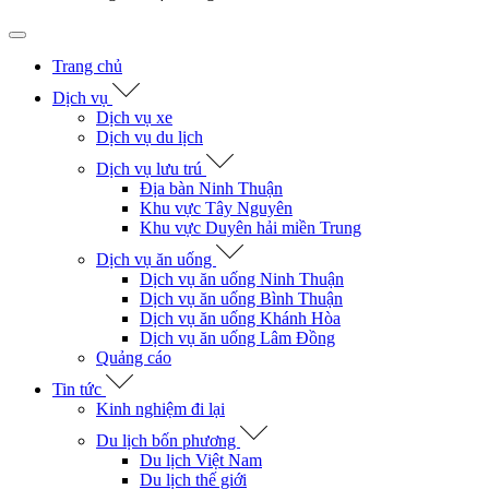
Trang chủ
Dịch vụ
Dịch vụ xe
Dịch vụ du lịch
Dịch vụ lưu trú
Địa bàn Ninh Thuận
Khu vực Tây Nguyên
Khu vực Duyên hải miền Trung
Dịch vụ ăn uống
Dịch vụ ăn uống Ninh Thuận
Dịch vụ ăn uống Bình Thuận
Dịch vụ ăn uống Khánh Hòa
Dịch vụ ăn uống Lâm Đồng
Quảng cáo
Tin tức
Kinh nghiệm đi lại
Du lịch bốn phương
Du lịch Việt Nam
Du lịch thế giới