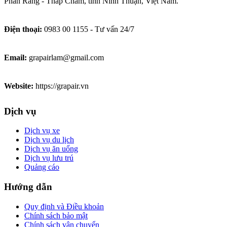
Phan Rang - Tháp Chàm, tỉnh Ninh Thuận, Việt Nam.
Điện thoại:
0983 00 1155 - Tư vấn 24/7
Email:
grapairlam@gmail.com
Website:
https://grapair.vn
Dịch vụ
Dịch vụ xe
Dịch vụ du lịch
Dịch vụ ăn uống
Dịch vụ lưu trú
Quảng cáo
Hướng dẫn
Quy định và Điều khoản
Chính sách bảo mật
Chính sách vận chuyển