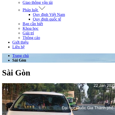
Giao thông vận tải
Pháp luật
Quy định Việt Nam
Quy định quốc tế
Bạn cần biết
Khoa học
Giải trí
Thông cáo
Giới thiệu
Liên hệ
Trang chủ
Sài Gòn
Sài Gòn