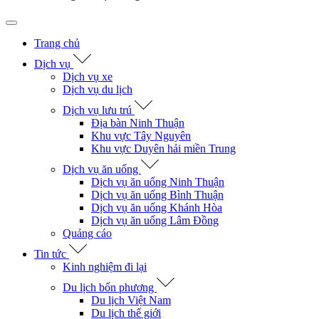
Trang chủ
Dịch vụ
Dịch vụ xe
Dịch vụ du lịch
Dịch vụ lưu trú
Địa bàn Ninh Thuận
Khu vực Tây Nguyên
Khu vực Duyên hải miền Trung
Dịch vụ ăn uống
Dịch vụ ăn uống Ninh Thuận
Dịch vụ ăn uống Bình Thuận
Dịch vụ ăn uống Khánh Hòa
Dịch vụ ăn uống Lâm Đồng
Quảng cáo
Tin tức
Kinh nghiệm đi lại
Du lịch bốn phương
Du lịch Việt Nam
Du lịch thế giới