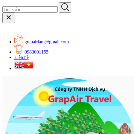
grapairlam@gmail.com
0983001155
Liên hệ