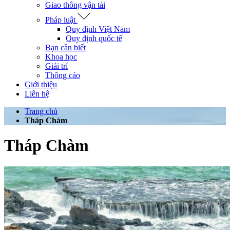
Giao thông vận tải
Pháp luật
Quy định Việt Nam
Quy định quốc tế
Bạn cần biết
Khoa học
Giải trí
Thông cáo
Giới thiệu
Liên hệ
Trang chủ
Tháp Chàm
Tháp Chàm