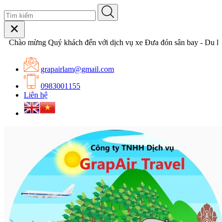
ào mừng Quý khách đến với dịch vụ xe Đưa đón sân bay - Du lịch c
grapairlam@gmail.com
0983001155
Liên hệ