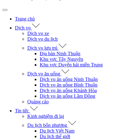
Trang chủ
Dịch vụ
Dịch vụ xe
Dịch vụ du lịch
Dịch vụ lưu trú
Địa bàn Ninh Thuận
Khu vực Tây Nguyên
Khu vực Duyên hải miền Trung
Dịch vụ ăn uống
Dịch vụ ăn uống Ninh Thuận
Dịch vụ ăn uống Bình Thuận
Dịch vụ ăn uống Khánh Hòa
Dịch vụ ăn uống Lâm Đồng
Quảng cáo
Tin tức
Kinh nghiệm đi lại
Du lịch bốn phương
Du lịch Việt Nam
Du lịch thế giới