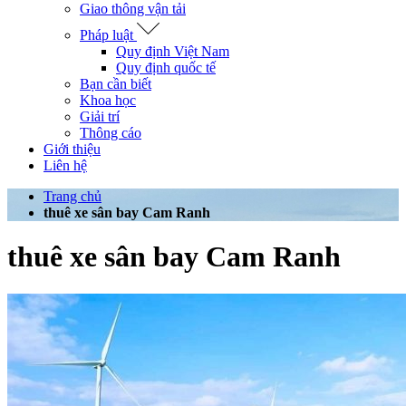
Giao thông vận tải
Pháp luật
Quy định Việt Nam
Quy định quốc tế
Bạn cần biết
Khoa học
Giải trí
Thông cáo
Giới thiệu
Liên hệ
Trang chủ
thuê xe sân bay Cam Ranh
thuê xe sân bay Cam Ranh