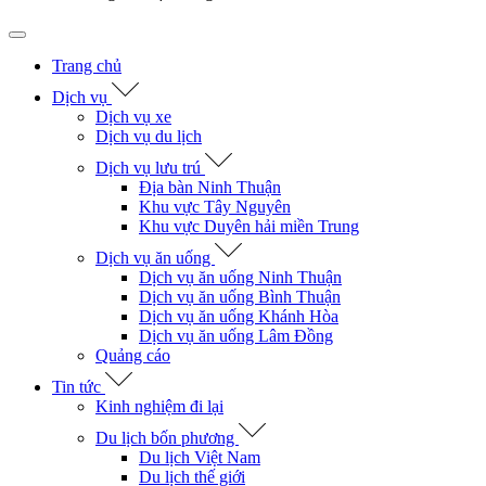
Trang chủ
Dịch vụ
Dịch vụ xe
Dịch vụ du lịch
Dịch vụ lưu trú
Địa bàn Ninh Thuận
Khu vực Tây Nguyên
Khu vực Duyên hải miền Trung
Dịch vụ ăn uống
Dịch vụ ăn uống Ninh Thuận
Dịch vụ ăn uống Bình Thuận
Dịch vụ ăn uống Khánh Hòa
Dịch vụ ăn uống Lâm Đồng
Quảng cáo
Tin tức
Kinh nghiệm đi lại
Du lịch bốn phương
Du lịch Việt Nam
Du lịch thế giới