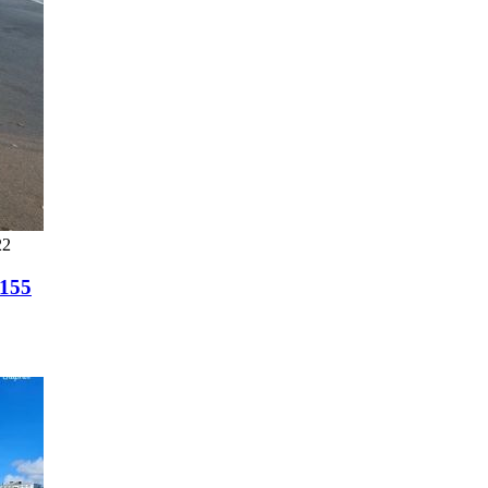
22
1155