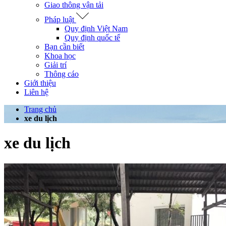
Giao thông vận tải
Pháp luật
Quy định Việt Nam
Quy định quốc tế
Bạn cần biết
Khoa học
Giải trí
Thông cáo
Giới thiệu
Liên hệ
Trang chủ
xe du lịch
xe du lịch