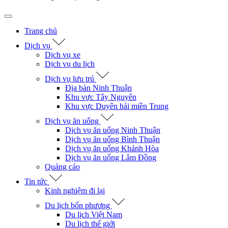
Trang chủ
Dịch vụ
Dịch vụ xe
Dịch vụ du lịch
Dịch vụ lưu trú
Địa bàn Ninh Thuận
Khu vực Tây Nguyên
Khu vực Duyên hải miền Trung
Dịch vụ ăn uống
Dịch vụ ăn uống Ninh Thuận
Dịch vụ ăn uống Bình Thuận
Dịch vụ ăn uống Khánh Hòa
Dịch vụ ăn uống Lâm Đồng
Quảng cáo
Tin tức
Kinh nghiệm đi lại
Du lịch bốn phương
Du lịch Việt Nam
Du lịch thế giới