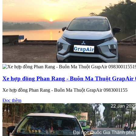
1
Xe hợp đồng Phan Rang - Buôn Ma Thuột GrapAir
Xe hợp đồng Phan Rang - Buôn Ma Thuột GrapAir 0983001155
Đọc thêm