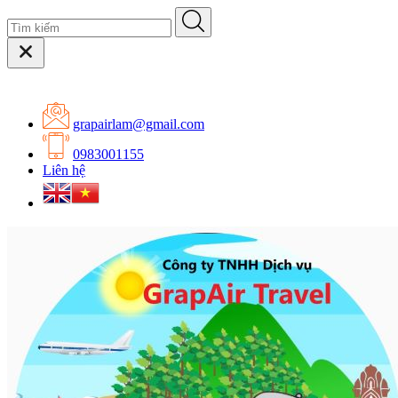
grapairlam@gmail.com
0983001155
Liên hệ