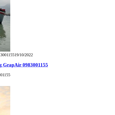
19/10/2022
g GrapAir 0983001155
001155