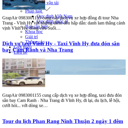
Giao thông vận tải
Pháp luật
Quy định Việt Nam
GrapAir 0983001155 cung cấp dịch vụ xe hợp đồng đi tour Nha
Quy định quốc tế
Trang - Vĩnh Hy với những điểm đến hấp dẫn: danh lam thắng cảnh
Bạn cần biết
vịnh Vĩnh Hy, đồng cừu Suối…
Khoa học
Giải trí
Thông cáo
Dịch vụ taxi Vĩnh Hy - Taxi Vĩnh Hy đưa đón sân
Giới thiệu
bay Cam Ranh và Nha Trang
Liên hệ
Trang chủ
Tin tức
Giao thông vận tải
Tin tức nổi bật
GrapAir 0983001155 cung cấp dịch vụ xe hợp đồng, taxi đưa đón
sân bay Cam Ranh - Nha Trang đi Vĩnh Hy, đi lại, du lịch, lễ hội,
cưới hỏi... với dòng xe…
Tour du lịch Phan Rang Ninh Thuận 2 ngày 1 đêm