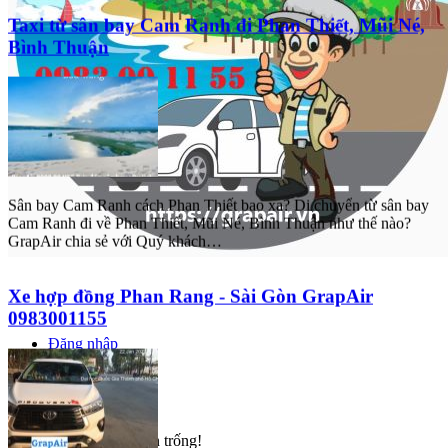
Taxi từ sân bay Cam Ranh đi Phan Thiết, Mũi Né,
Bình Thuận
Sân bay Cam Ranh cách Phan Thiết bao xa? Di chuyển từ sân bay
Cam Ranh đi về Phan Thiết, Mũi Né, Bình Thuận như thế nào?
GrapAir chia sẻ với Quý khách…
Xe hợp đồng Phan Rang - Sài Gòn GrapAir
0983001155
Đăng nhập
Đăng ký
0
Giỏ hàng của bạn trống!