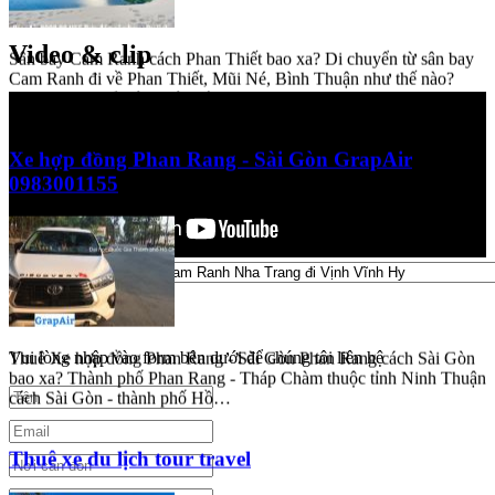
Video & clip
Video & clip
Sân bay Cam Ranh cách Phan Thiết bao xa? Di chuyển từ sân bay
Cam Ranh đi về Phan Thiết, Mũi Né, Bình Thuận như thế nào?
GrapAir chia sẻ với Quý khách…
Xe hợp đồng Phan Rang - Sài Gòn GrapAir
0983001155
Yêu cầu báo giá
Thuê Xe hợp đồng Phan Rang - Sài Gòn Phan Rang cách Sài Gòn
Vui lòng nhập vào form bên dưới để chúng tôi liên hệ
bao xa? Thành phố Phan Rang - Tháp Chàm thuộc tỉnh Ninh Thuận
cách Sài Gòn - thành phố Hồ…
Thuê xe du lịch tour travel