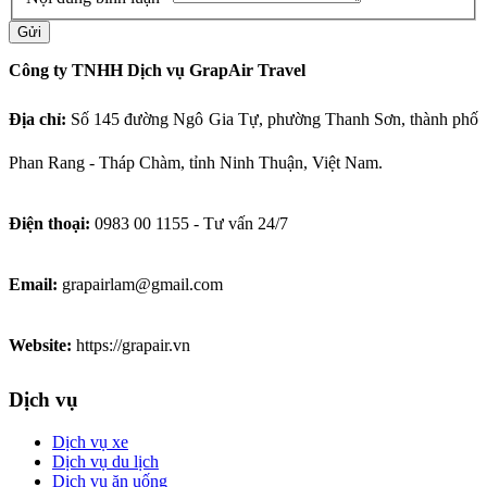
Gửi
Công ty TNHH Dịch vụ GrapAir Travel
Địa chỉ:
Số
145 đường Ngô Gia Tự, phường Thanh Sơn, thành phố
Phan Rang - Tháp Chàm, tỉnh Ninh Thuận, Việt Nam.
Điện thoại:
0983 00 1155 - Tư vấn 24/7
Email:
grapairlam@gmail.com
Website:
https://grapair.vn
Dịch vụ
Dịch vụ xe
Dịch vụ du lịch
Dịch vụ ăn uống