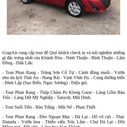
GrapAir cung cấp tour để Quý khách check in và trải nghiệm những
gì đặc trưng nhất của Khánh Hòa - Ninh Thuận - Bình Thuận - Lâm
Đồng - Đăk Lăk:
- Tour Phan Rang - Trùng Sơn Cổ Tự - Cánh đồng muối - Vườn
nho du lịch Thái An - Hang Rái - Vịnh Vĩnh Hy - Cung đường biển
- Bình Lập (Sao Biển, Ngọc Sương) - Điện gió.
- Tour Phan Rang - Tháp Chàm Po Klong Garai - Làng Gốm Bàu
Trúc - Làng Dệt Mỹ Nghiệp - Tanyoli, Mũi Dinh.
- Tour Suối Tiên - Bàu Trắng - Mũi Né - Phan Thiết.
- Tour Phan Rang - Đèo Ngoạn Mục - Đà Lạt - Hồ vô cực - Thác
Datanla - Vườn hoa - Thiền viện Trúc Lâm - Chợ Đà Lạt - Đồi
Mộng mơ - Đồi chè - Làng hoa Vạn Thành.