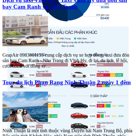
bay Cam Ranh và Nha Trang
GrapAir 0983001155 cung cấp dịch vụ xe hợp đồng, taxi đưa đón
sân bay Cam Ranh - Nha Trang đi Vĩnh Hy, đi lại, du lịch, lễ hội,
cưới hỏi... với dòng xe…
Tour du lịch Phan Rang Ninh Thuận 2 ngày 1 đêm
Ninh Thuận là một tỉnh thuộc vùng Duyên hải Nam Trung Bộ, phía
Bắc giáp tỉnh Khánh Hòa, phía Nam giáp tỉnh Bình Thuận, phía