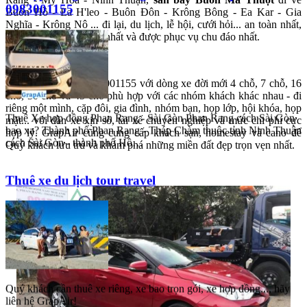
0983001155
Buôn Hồ - Ea H'leo - Buôn Đôn - Krông Bông - Ea Kar - Gia
Nghĩa - Krông Nô ... đi lại, du lịch, lễ hội, cưới hỏi... an toàn nhất,
thuận tiện nhất, hợp lý nhất và được phục vụ chu đáo nhất.
Hãy đặt GrapAir 0983001155 với dòng xe đời mới 4 chỗ, 7 chỗ, 16
chỗ, 30 chỗ và 45 chỗ phù hợp với các nhóm khách khác nhau - đi
riêng một mình, cặp đôi, gia đình, nhóm bạn, họp lớp, hội khóa, họp
Thuê Xe hợp đồng Phan Rang - Sài Gòn Phan Rang cách Sài Gòn
mặt... với dàn xe xịn sò, tài xế chuyên nghiệp và mức chi phí cực
bao xa? Thành phố Phan Rang - Tháp Chàm thuộc tỉnh Ninh Thuận
hợp lý. GrapAir cũng cung cấp khách sạn, homestay và cano để
cách Sài Gòn - thành phố Hồ…
Quý khách lưu trú và khám phá những miền đất đẹp trọn vẹn nhất.
Thuê xe du lịch tour travel
Quý khách cần thuê xe riêng, xe bao trọn gói, xe hợp đồng..., hãy
liên hệ GrapAir!