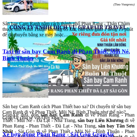
(Theo Vnexpress)
Sân bay Cam Ranh nằm cách thành phố Phan Rang - Tháp Chàm
thuộc tỉnh Ninh Thuận khoảng 65 km, cần thời gian 1 tiếng 15 phút
để di chuyển bằng xe máy hoặc…
Taxi từ sân bay Cam Ranh đi Phan Thiết, Mũi Né,
Bình Thuận
Sân bay Cam Ranh cách Phan Thiết bao xa? Di chuyển từ sân bay
Cam Ranh đi về Phan Thiết, Mũi Né, Bình Thuận như thế nào?
GrapAir đưa, đón
sân bay Cam Ranh
đi về Phan Rang - Phan
GrapAir chia sẻ với Quý khách…
Thiết - Mũi Né - Đà Lạt - Nha Trang,
sân bay Liên Khương
đi về
Phan Rang - Phan Thiết - Đà Lạt - Nha Trang,
sân bay Tân Sơn
Nhất
- Sài Gòn đi về Phan Thiết - Mũi Né - Bình Thuận - Phan
Xe hợp đồng Phan Rang - Sài Gòn GrapAir
Rang - Mỹ Hòa - Ninh Thuận,
sân bay Buôn Ma Thuột
đi về