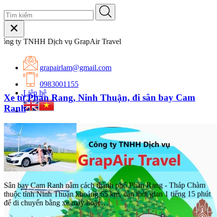
 Dịch vụ GrapAir Travel
grapairlam@gmail.com
0983001155
Liên hệ
Xe từ Phan Rang, Ninh Thuận, đi sân bay Cam
Ranh
Sân bay Cam Ranh nằm cách thành phố Phan Rang - Tháp Chàm
thuộc tỉnh Ninh Thuận khoảng 65 km, cần thời gian 1 tiếng 15 phút
để di chuyển bằng xe máy hoặc…