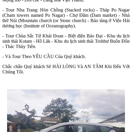
- Tour Nha Trang: Hòn Chồng (Stacked rocks) - Tháp Po Nagar
(Cham towers named Po Nagar) - Chợ Đầm (Dam market) - Nhà
thờ Núi (Mountain church (or Stone church) - Bảo tàng ở Viện Hải
dương học (Institute of Oceanography).
- Tour Chùa Sắc Tứ Khải Đoan - Biệt điện Bảo Đại - Khu du lịch
sinh thái Kotam - Hồ Lăk - Khu du lịch sinh thái Trohbư Buôn Đôn
- Thác Thủy Tiên.
- Và Tour Theo YÊU CẦU Của Quý khách.
Chắc chắn Quý khách Sẽ HÀI LÒNG Và AN TÂM Khi Đến Với
Chúng Tôi.