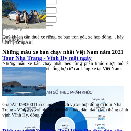
Quý khách cần thuê xe riêng, xe bao trọn gói, xe hợp đồng..., hãy
Gửi ngay
liên hệ GrapAir!
Những mẫu xe bán chạy nhất Việt Nam năm 2021
Tour Nha Trang - Vĩnh Hy một ngày
Những mẫu xe bán chạy nhất theo từng phân khúc được mô tả
trong bảng dưới đây được tổng hợp từ các hãng xe tại Việt Nam.
GrapAir 0983001155 cung cấp dịch vụ xe hợp đồng đi tour Nha
Trang - Vĩnh Hy với những điểm đến hấp dẫn: danh lam thắng cảnh
vịnh Vĩnh Hy, đồng cừu Suối…
Dịch vụ taxi Vĩnh Hy - Taxi Vĩnh Hy đưa đón sân