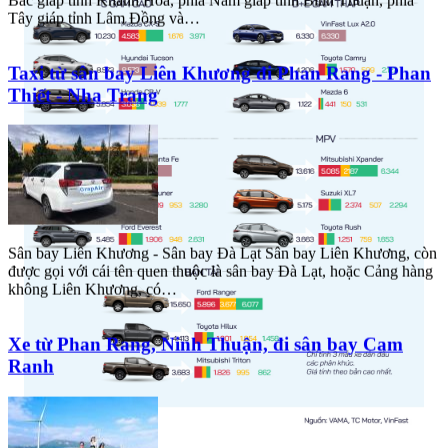
Tây giáp tỉnh Lâm Đồng và…
Taxi từ sân bay Liên Khương đi Phan Rang - Phan
Thiết - Nha Trang
Sân bay Liên Khương - Sân bay Đà Lạt Sân bay Liên Khương, còn
được gọi với cái tên quen thuộc là sân bay Đà Lạt, hoặc Cảng hàng
không Liên Khương, có…
Xe từ Phan Rang, Ninh Thuận, đi sân bay Cam
Ranh