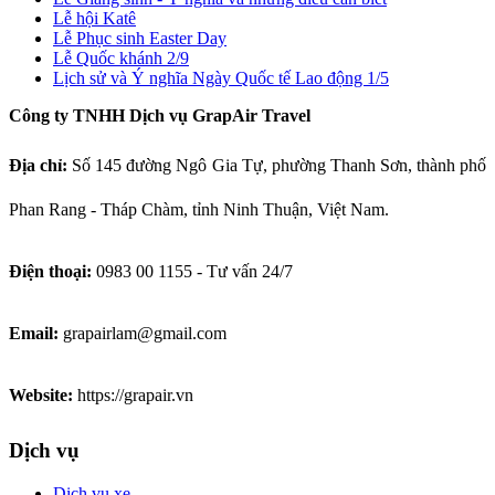
Lễ hội Katê
Lễ Phục sinh Easter Day
Lễ Quốc khánh 2/9
Lịch sử và Ý nghĩa Ngày Quốc tế Lao động 1/5
Công ty TNHH Dịch vụ GrapAir Travel
Địa chỉ:
Số
145 đường Ngô Gia Tự, phường Thanh Sơn, thành phố
Phan Rang - Tháp Chàm, tỉnh Ninh Thuận, Việt Nam.
Điện thoại:
0983 00 1155 - Tư vấn 24/7
Email:
grapairlam@gmail.com
Website:
https://grapair.vn
Dịch vụ
Dịch vụ xe