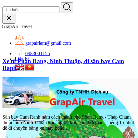
Ch
grapairlam@gmail.com
0983001155
Xe từ Phan Rang, Ninh Thuận, đi sân bay Cam
Liên hệ
Ranh
Sân bay Cam Ranh nằm cách thành phố Phan Rang - Tháp Chàm
thuộc tỉnh Ninh Thuận khoảng 65 km, cần thời gian 1 tiếng 15 phút
để di chuyển bằng xe máy hoặc…