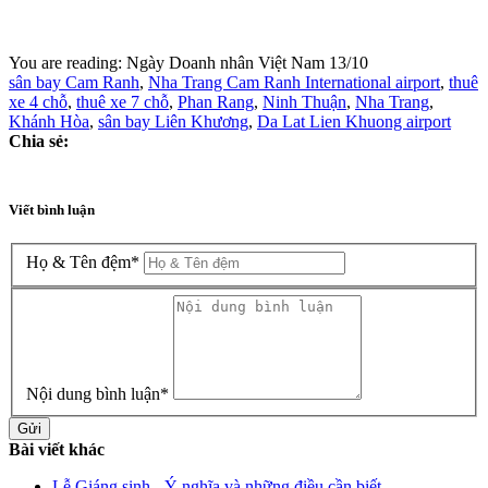
You are reading:
Ngày Doanh nhân Việt Nam 13/10
sân bay Cam Ranh
,
Nha Trang Cam Ranh International airport
,
thuê
xe 4 chỗ
,
thuê xe 7 chỗ
,
Phan Rang
,
Ninh Thuận
,
Nha Trang
,
Khánh Hòa
,
sân bay Liên Khương
,
Da Lat Lien Khuong airport
Chia sẻ:
Viết bình luận
Họ & Tên đệm
*
Nội dung bình luận
*
Gửi
Bài viết khác
Lễ Giáng sinh - Ý nghĩa và những điều cần biết