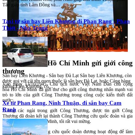
Taxi từ sân bay Liên Khương đi Phan Rang - Phan
Thiết - Nha Trang
Thư Chủ tịch Hồ Chí Minh gửi giới công
thương
Sân bay Liên Khương - Sân bay Đà Lạt Sân bay Liên Khương, còn
được gọi với cái tên quen thuộc là sân bay Đà Lạt, hoặc Cảng hàng
không Liên Khương, có…
Vào ngày 13/10/1945, Chủ tịch nước Việt Nam Dân chủ cộng
hòa Hồ Chí Minh đã gửi thư cho giới công thương nhấn mạnh vai
trò to lớn của giới Công Thương trong công cuộc kiến thiết đất
Xe từ Phan Rang, Ninh Thuận, đi sân bay Cam
nước:
Ranh
"Cùng các ngài trong giới Công Thương, được tin giới Công
Thương đã đoàn kết lại thành Công Thương cứu quốc đoàn và gia
nhập vào mặt trận Việt Minh, tôi rất vui mừng.
Hiện nay Công Thương cứu quốc đoàn đương hoạt động để làm