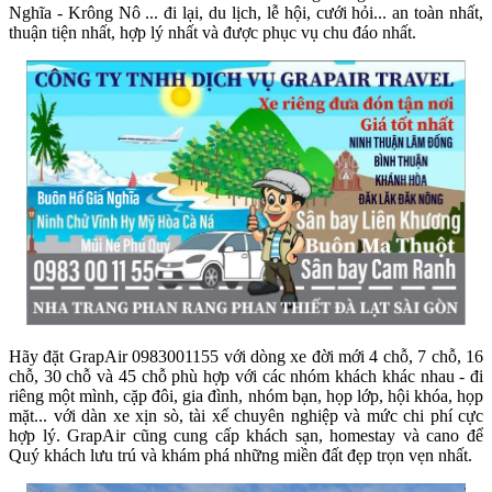
Nghĩa - Krông Nô ... đi lại, du lịch, lễ hội, cưới hỏi... an toàn nhất,
thuận tiện nhất, hợp lý nhất và được phục vụ chu đáo nhất.
Hãy đặt GrapAir 0983001155 với dòng xe đời mới 4 chỗ, 7 chỗ, 16
chỗ, 30 chỗ và 45 chỗ phù hợp với các nhóm khách khác nhau - đi
riêng một mình, cặp đôi, gia đình, nhóm bạn, họp lớp, hội khóa, họp
mặt... với dàn xe xịn sò, tài xế chuyên nghiệp và mức chi phí cực
hợp lý. GrapAir cũng cung cấp khách sạn, homestay và cano để
Quý khách lưu trú và khám phá những miền đất đẹp trọn vẹn nhất.