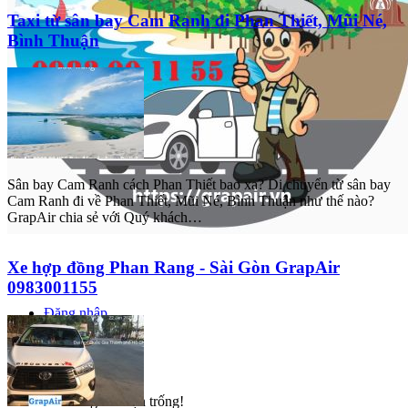
Taxi từ sân bay Cam Ranh đi Phan Thiết, Mũi Né,
Bình Thuận
Sân bay Cam Ranh cách Phan Thiết bao xa? Di chuyển từ sân bay
Cam Ranh đi về Phan Thiết, Mũi Né, Bình Thuận như thế nào?
GrapAir chia sẻ với Quý khách…
Xe hợp đồng Phan Rang - Sài Gòn GrapAir
0983001155
Đăng nhập
Đăng ký
0
Giỏ hàng của bạn trống!