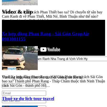
Video & clip
Sân bay Cam Ranh cách Phan Thiết bao xa? Di chuyển từ sân bay
Video & clip
Cam Ranh đi về Phan Thiết, Mũi Né, Bình Thuận như thế nào?
GrapAir chia sẻ với Quý khách…
Xe hợp đồng Phan Rang - Sài Gòn GrapAir
0983001155
Yêu cầu báo giá
Thuê Xe hợp đồng Phan Rang - Sài Gòn Phan Rang cách Sài Gòn
bao xa? Thành phố Phan Rang - Tháp Chàm thuộc tỉnh Ninh Thuận
Vui lòng nhập vào form bên dưới để chúng tôi liên hệ
cách Sài Gòn - thành phố Hồ…
Thuê xe du lịch tour travel