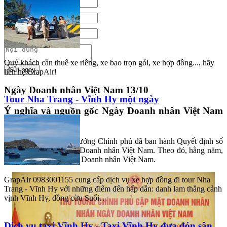
Quý khách cần thuê xe riêng, xe bao trọn gói, xe hợp đồng..., hãy
liên hệ GrapAir!
Gửi ngay
Ngày Doanh nhân Việt Nam 13/10
Tour Nha Trang - Vĩnh Hy một ngày
Ý nghĩa và nguồn gốc Ngày Doanh nhân Việt Nam
13/10
Ngày 20/9/2004, Thủ tướng Chính phủ đã ban hành Quyết định số
990/QĐ-TTg về Ngày Doanh nhân Việt Nam. Theo đó, hằng năm,
lấy ngày 13/10 là Ngày Doanh nhân Việt Nam.
GrapAir 0983001155 cung cấp dịch vụ xe hợp đồng đi tour Nha
Trang - Vĩnh Hy với những điểm đến hấp dẫn: danh lam thắng cảnh
vịnh Vĩnh Hy, đồng cừu Suối…
Dịch vụ taxi Vĩnh Hy - Taxi Vĩnh Hy đưa đón sân