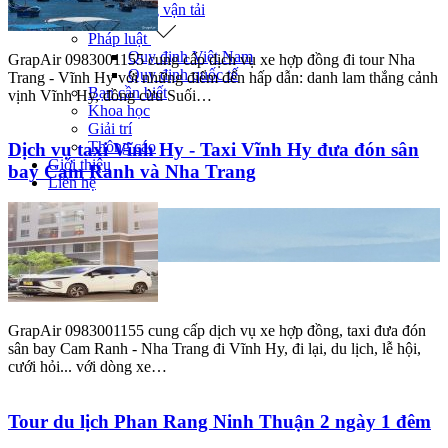
Giao thông vận tải
Pháp luật
GrapAir 0983001155 cung cấp dịch vụ xe hợp đồng đi tour Nha
Quy định Việt Nam
Trang - Vĩnh Hy với những điểm đến hấp dẫn: danh lam thắng cảnh
Quy định quốc tế
vịnh Vĩnh Hy, đồng cừu Suối…
Bạn cần biết
Khoa học
Giải trí
Dịch vụ taxi Vĩnh Hy - Taxi Vĩnh Hy đưa đón sân
Thông cáo
bay Cam Ranh và Nha Trang
Giới thiệu
Liên hệ
Trang chủ
Tin tức
Bạn cần biết
Tin tức nổi bật
GrapAir 0983001155 cung cấp dịch vụ xe hợp đồng, taxi đưa đón
sân bay Cam Ranh - Nha Trang đi Vĩnh Hy, đi lại, du lịch, lễ hội,
cưới hỏi... với dòng xe…
Tour du lịch Phan Rang Ninh Thuận 2 ngày 1 đêm