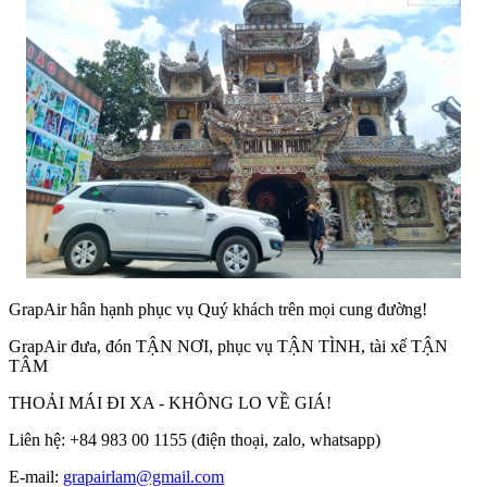
GrapAir hân hạnh phục vụ Quý khách trên mọi cung đường!
GrapAir đưa, đón TẬN NƠI, phục vụ TẬN TÌNH, tài xế TẬN
TÂM
THOẢI MÁI ĐI XA - KHÔNG LO VỀ GIÁ!
Liên hệ: +84 983 00 1155 (điện thoại, zalo, whatsapp)
E-mail:
grapairlam@gmail.com