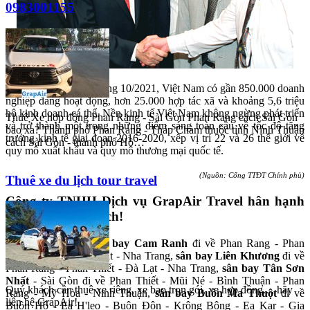
Theo thống kê, đến tháng 10/2021, Việt Nam có gần 850.000 doanh
nghiệp đang hoạt động, hơn 25.000 hợp tác xã và khoảng 5,6 triệu
Thuê Xe hợp đồng Phan Rang - Sài Gòn Phan Rang cách Sài Gòn
hộ kinh doanh cá thể. Nền kinh tế Việt Nam không ngừng phát triển
bao xa? Thành phố Phan Rang - Tháp Chàm thuộc tỉnh Ninh Thuận
và trở thành một trong những điểm sáng toàn cầu về tốc độ tăng
cách Sài Gòn - thành phố Hồ…
trưởng kinh tế giai đoạn 2016-2020, xếp vị trí 22 và 26 thế giới về
quy mô xuất khẩu và quy mô thương mại quốc tế.
Thuê xe du lịch tour travel
(Nguồn: Cổng TTĐT Chính phủ)
Công ty TNHH Dịch vụ GrapAir Travel hân hạnh
phục vụ Quý khách!
GrapAir đưa, đón
sân bay Cam Ranh
đi về Phan Rang - Phan
Thiết - Mũi Né - Đà Lạt - Nha Trang,
sân bay Liên Khương
đi về
Phan Rang - Phan Thiết - Đà Lạt - Nha Trang,
sân bay Tân Sơn
Quý khách cần thuê xe riêng, xe bao trọn gói, xe hợp đồng..., hãy
Nhất
- Sài Gòn đi về Phan Thiết - Mũi Né - Bình Thuận - Phan
liên hệ GrapAir!
Rang - Mỹ Hòa - Ninh Thuận,
sân bay Buôn Ma Thuột
đi về
Buôn Hồ - Ea H'leo - Buôn Đôn - Krông Bông - Ea Kar - Gia