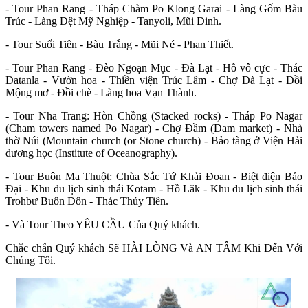
- Tour Phan Rang - Tháp Chàm Po Klong Garai - Làng Gốm Bàu
Trúc - Làng Dệt Mỹ Nghiệp - Tanyoli, Mũi Dinh.
- Tour Suối Tiên - Bàu Trắng - Mũi Né - Phan Thiết.
- Tour Phan Rang - Đèo Ngoạn Mục - Đà Lạt - Hồ vô cực - Thác
Datanla - Vườn hoa - Thiền viện Trúc Lâm - Chợ Đà Lạt - Đồi
Mộng mơ - Đồi chè - Làng hoa Vạn Thành.
- Tour Nha Trang: Hòn Chồng (Stacked rocks) - Tháp Po Nagar
(Cham towers named Po Nagar) - Chợ Đầm (Dam market) - Nhà
thờ Núi (Mountain church (or Stone church) - Bảo tàng ở Viện Hải
dương học (Institute of Oceanography).
- Tour Buôn Ma Thuột: Chùa Sắc Tứ Khải Đoan - Biệt điện Bảo
Đại - Khu du lịch sinh thái Kotam - Hồ Lăk - Khu du lịch sinh thái
Trohbư Buôn Đôn - Thác Thủy Tiên.
- Và Tour Theo YÊU CẦU Của Quý khách.
Chắc chắn Quý khách Sẽ HÀI LÒNG Và AN TÂM Khi Đến Với
Chúng Tôi.