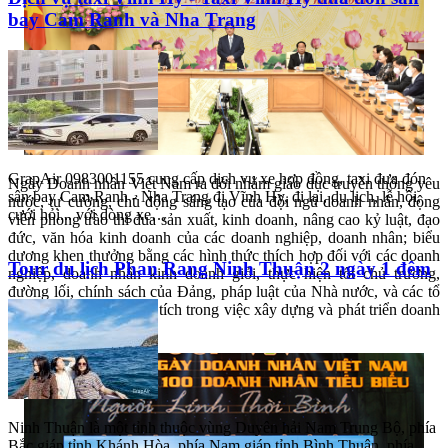
bay Cam Ranh và Nha Trang
GrapAir 0983001155 cung cấp dịch vụ xe hợp đồng, taxi đưa đón
sân bay Cam Ranh - Nha Trang đi Vĩnh Hy, đi lại, du lịch, lễ hội,
Ngày Doanh nhân Việt Nam ra đời nhằm giáo dục truyền thống yêu
cưới hỏi... với dòng xe…
nước, tự cường, chủ động sáng tạo của đội ngũ doanh nhân, động
viên phong trào thi đua sản xuất, kinh doanh, nâng cao kỷ luật, đạo
đức, văn hóa kinh doanh của các doanh nghiệp, doanh nhân; biểu
Tour du lịch Phan Rang Ninh Thuận 2 ngày 1 đêm
dương khen thưởng bằng các hình thức thích hợp đối với các doanh
nghiệp, doanh nhân kinh doanh giỏi, thực hiện tốt chủ trương,
đường lối, chính sách của Đảng, pháp luật của Nhà nước, và các tổ
chức, cá nhân có thành tích trong việc xây dựng và phát triển doanh
nghiệp.
Ninh Thuận là một tỉnh thuộc vùng Duyên hải Nam Trung Bộ, phía
Bắc giáp tỉnh Khánh Hòa, phía Nam giáp tỉnh Bình Thuận, phía
Tây giáp tỉnh Lâm Đồng và…