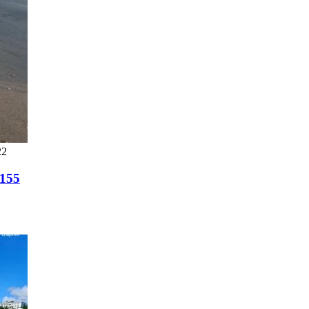
22
1155