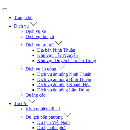
Trang chủ
Dịch vụ
Dịch vụ xe
Dịch vụ du lịch
Dịch vụ lưu trú
Địa bàn Ninh Thuận
Khu vực Tây Nguyên
Khu vực Duyên hải miền Trung
Dịch vụ ăn uống
Dịch vụ ăn uống Ninh Thuận
Dịch vụ ăn uống Bình Thuận
Dịch vụ ăn uống Khánh Hòa
Dịch vụ ăn uống Lâm Đồng
Quảng cáo
Tin tức
Kinh nghiệm đi lại
Du lịch bốn phương
Du lịch Việt Nam
Du lịch thế giới