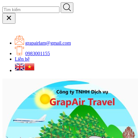
grapairlam@gmail.com
0983001155
Liên hệ