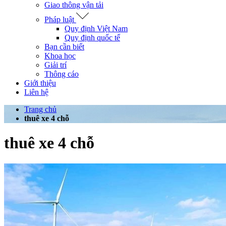
Giao thông vận tải
Pháp luật
Quy định Việt Nam
Quy định quốc tế
Bạn cần biết
Khoa học
Giải trí
Thông cáo
Giới thiệu
Liên hệ
Trang chủ
thuê xe 4 chỗ
thuê xe 4 chỗ