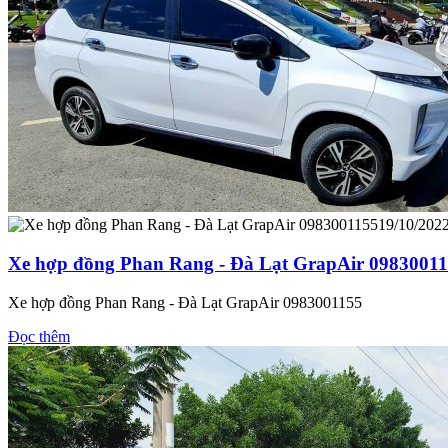
19/10/202
Xe hợp đồng Phan Rang - Đà Lạt GrapAir 0983001
Xe hợp đồng Phan Rang - Đà Lạt GrapAir 0983001155
Đọc thêm